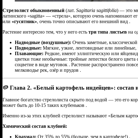
Стрелолист обыкновенный
(лат.
Sagittaria sagittifolia
) — это м
латинского «sagitta» — «стрела», которую очень напоминают е
или
«гусятник»
, очень точно описывают его внешний вид .
Растение интересно тем, что у него есть
три типа листьев
на о
Надводные (воздушные):
Очень заметные, классической 
Подводные:
Мягкие, узкие, лентовидные или линейные, 
Плавающие:
Редкие, имеют эллиптическую или яйцевидну
цветки тоже необычные: тройные лепестки белого цвета 
соцветие в виде мутовок . Растение распространено повсе
мелководье рек, озёр и прудов .
🥔 Глава 2. «Белый картофель индейцев»: состав 
Главное богатство стрелолиста скрыто под водой — это его к
может быть до 10-15 таких клубеньков .
Именно из-за этих клубней стрелолист называют «Белым карто
Химический состав клубней:
Крахмал:
От 35% до 55% (больше, чем в картофеле!) .