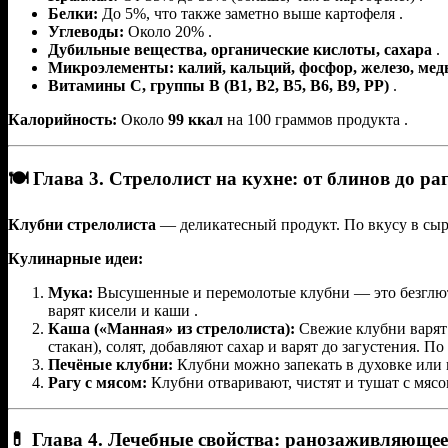
Белки:
До 5%, что также заметно выше картофеля .
Углеводы:
Около 20% .
Дубильные вещества, органические кислоты, сахара
.
Микроэлементы: калий, кальций, фосфор, железо, медь
Витамины С, группы В (В1, В2, В5, В6, В9, РР)
.
Калорийность:
Около
99 ккал
на 100 граммов продукта .
🍽 Глава 3. Стрелолист на кухне: от блинов до ра
Клубни стрелолиста
— деликатесный продукт. По вкусу в сыр
Кулинарные идеи:
Мука:
Высушенные и перемолотые клубни — это безглюте
варят кисели и каши .
Каша («Манная» из стрелолиста):
Свежие клубни варят 
стакан), солят, добавляют сахар и варят до загустения. 
Печёные клубни:
Клубни можно запекать в духовке или н
Рагу с мясом:
Клубни отваривают, чистят и тушат с мясо
💊 Глава 4. Лечебные свойства: ранозаживляюще