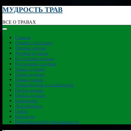
МУДРОСТЬ ТРАВ
ВСЕ О ТРАВАХ
Главная
Овощи и бахчевые
Деревья лесные
Деревья садовые
Кустарники лесные
Кустарники садовые
Травы луговые
Травы садовые
Травы пряные
Травы водные и прибрежные
Цветы лесные
Цветы садовые
Комнатные
Экзотические
Грибы
Контакты
Политика конфиденциальности