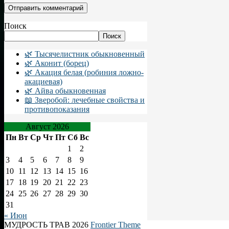
Поиск
Поиск
🌿 Тысячелистник обыкновенный
🌿 Аконит (борец)
🌿 Акация белая (робиния ложно-
акациевая)
🌿 Айва обыкновенная
📖 Зверобой: лечебные свойства и
противопоказания
Август 2026
Пн
Вт
Ср
Чт
Пт
Сб
Вс
1
2
3
4
5
6
7
8
9
10
11
12
13
14
15
16
17
18
19
20
21
22
23
24
25
26
27
28
29
30
31
« Июн
МУДРОСТЬ ТРАВ 2026
Frontier Theme