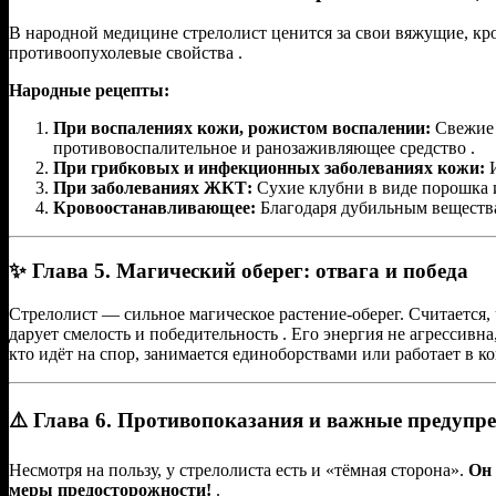
В народной медицине стрелолист ценится за свои вяжущие, 
противоопухолевые свойства .
Народные рецепты:
При воспалениях кожи, рожистом воспалении:
Свежие 
противовоспалительное и ранозаживляющее средство .
При грибковых и инфекционных заболеваниях кожи:
И
При заболеваниях ЖКТ:
Сухие клубни в виде порошка и
Кровоостанавливающее:
Благодаря дубильным вещества
✨ Глава 5. Магический оберег: отвага и победа
Стрелолист — сильное магическое растение-оберег. Считается,
дарует смелость и победительность . Его энергия не агрессивна
кто идёт на спор, занимается единоборствами или работает в к
⚠️ Глава 6. Противопоказания и важные предупр
Несмотря на пользу, у стрелолиста есть и «тёмная сторона».
Он 
меры предосторожности!
.