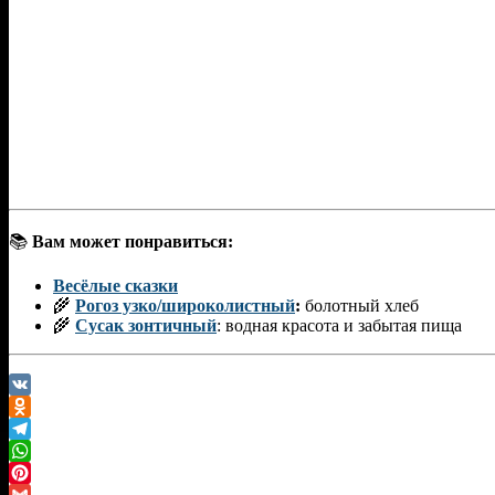
📚
Вам может понравиться:
Весёлые сказки
🌾
Рогоз узко/широколистный
:
болотный хлеб
🌾
Сусак зонтичный
: водная красота и забытая пища
VK
Odnoklassniki
Telegram
WhatsApp
Pinterest