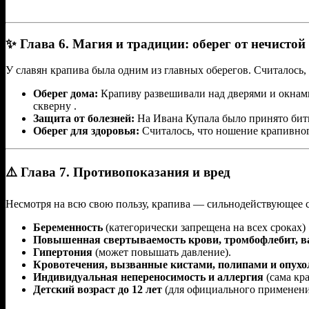
✨ Глава 6. Магия и традиции: оберег от нечистой
У славян крапива была одним из главных оберегов. Считалось, ч
Оберег дома:
Крапиву развешивали над дверями и окнами
скверну .
Защита от болезней:
На Ивана Купала было принято бить 
Оберег для здоровья:
Считалось, что ношение крапивного
⚠️ Глава 7. Противопоказания и вред
Несмотря на всю свою пользу, крапива — сильнодействующее ср
Беременность
(категорически запрещена на всех сроках) 
Повышенная свертываемость крови, тромбофлебит, в
Гипертония
(может повышать давление).
Кровотечения, вызванные кистами, полипами и опух
Индивидуальная непереносимость и аллергия
(сама кра
Детский возраст до 12 лет
(для официального применени