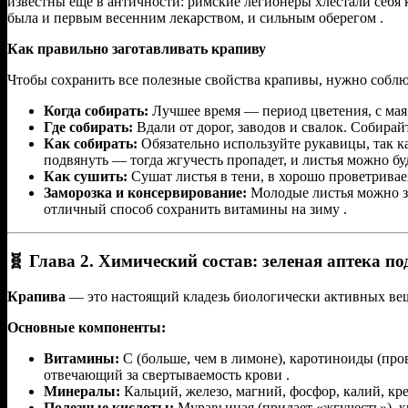
известны еще в античности: римские легионеры хлестали себя к
была и первым весенним лекарством, и сильным оберегом .
Как правильно заготавливать крапиву
Чтобы сохранить все полезные свойства крапивы, нужно соблю
Когда собирать:
Лучшее время — период цветения, с мая 
Где собирать:
Вдали от дорог, заводов и свалок. Собирай
Как собирать:
Обязательно используйте рукавицы, так к
подвянуть — тогда жгучесть пропадет, и листья можно бу
Как сушить:
Сушат листья в тени, в хорошо проветривае
Заморозка и консервирование:
Молодые листья можно за
отличный способ сохранить витамины на зиму .
🧬 Глава 2. Химический состав: зеленая аптека п
Крапива
— это настоящий кладезь биологически активных ве
Основные компоненты:
Витамины:
С (больше, чем в лимоне), каротиноиды (про
отвечающий за свертываемость крови .
Минералы:
Кальций, железо, магний, фосфор, калий, кре
Полезные кислоты:
Муравьиная (придает «жгучесть»), к