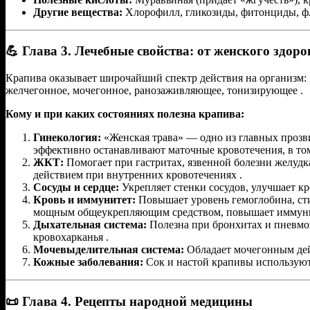
Другие вещества:
Хлорофилл, гликозиды, фитонциды, фла
💪 Глава 3. Лечебные свойства: от женского здор
Крапива оказывает широчайший спектр действия на организм:
желчегонное, мочегонное, ранозаживляющее, тонизирующее .
Кому и при каких состояниях полезна крапива:
Гинекология:
«Женская трава» — одно из главных прозв
эффективно останавливают маточные кровотечения, в том
ЖКТ:
Помогает при гастритах, язвенной болезни желудк
действием при внутренних кровотечениях .
Сосуды и сердце:
Укрепляет стенки сосудов, улучшает к
Кровь и иммунитет:
Повышает уровень гемоглобина, сти
мощным общеукрепляющим средством, повышает иммунит
Дыхательная система:
Полезна при бронхитах и пневмон
кровохарканья .
Мочевыделительная система:
Обладает мочегонным дейс
Кожные заболевания:
Сок и настой крапивы используют 
📜 Глава 4. Рецепты народной медицины