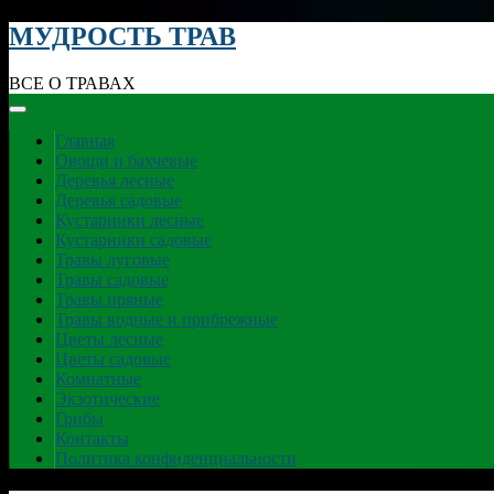
МУДРОСТЬ ТРАВ
ВСЕ О ТРАВАХ
Главная
Овощи и бахчевые
Деревья лесные
Деревья садовые
Кустарники лесные
Кустарники садовые
Травы луговые
Травы садовые
Травы пряные
Травы водные и прибрежные
Цветы лесные
Цветы садовые
Комнатные
Экзотические
Грибы
Контакты
Политика конфиденциальности