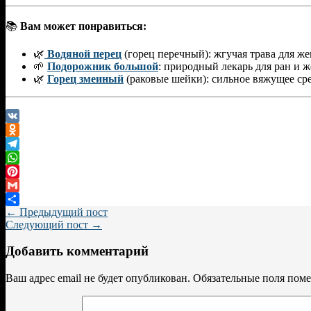
📚
Вам может понравиться:
🌿
Водяной перец
(горец перечный): жгучая трава для же
🌱
Подорожник большой
: природный лекарь для ран и ж
🌿
Горец змеиный
(раковые шейки): сильное вяжущее ср
VK
Odnoklassniki
Telegram
WhatsApp
Pinterest
Gmail
← Предыдущий пост
Отправить
Следующий пост →
Добавить комментарий
Ваш адрес email не будет опубликован.
Обязательные поля пом