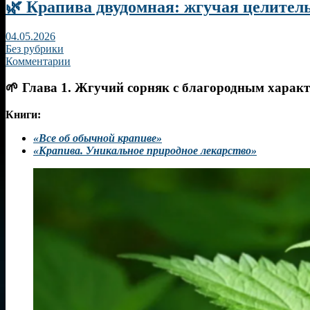
🌿 Крапива двудомная: жгучая целител
04.05.2026
Без рубрики
Комментарии
🌱 Глава 1. Жгучий сорняк с благородным харак
Книги:
«Все об обычной крапиве»
«Крапива. Уникальное природное лекарство»