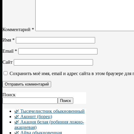
Комментарий
*
Имя
*
Email
*
Сайт
Сохранить моё имя, email и адрес сайта в этом браузере д
Поиск
Поиск
🌿 Тысячелистник обыкновенный
🌿 Аконит (борец)
🌿 Акация белая (робиния ложно-
акациевая)
🌿 Айва обыкновенная