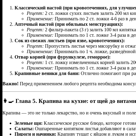
Классический настой (при кровотечениях, для улучше
Рецепт:
2 ст. ложки сухих листьев залить 200 мл ки
Применение:
Принимать по 2 ст. ложки 4-6 раз в ден
Аптечный настой (при обильных менструациях):
Рецепт:
2 фильтр-пакета (3 г) залить 100 мл кипятка
Применение:
Принимать по 1 ст. ложке 3-4 раза в де
Сок из свежих листьев (при язве, кровотечениях):
Рецепт:
Пропустить листья через мясорубку и отжат
Применение:
Принимать по 1 ч. ложке, разведённой в
Отвар корней (при фурункулезе, геморрое):
Рецепт:
1 ст. ложку измельченных корней залить 200
Применение:
Принимать по 1 ст. ложке 3-4 раза в де
Крапивные веники для бани:
Отлично помогают при рад
Важно!
Перед применением любого рецепта необходима консуль
👩‍🍳 Глава 5. Крапива на кухне: от щей до вита
Крапива — это не только лекарство, но и очень вкусный и пол
Зеленые щи:
Классическое русское блюдо, которое готовя
Салаты:
Ошпаренные кипятком листья добавляют в салат
Пироги и начинки:
Крапиву тушат с яйцом и луком и исп